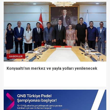
Avrupa Bisiklet Başkenti
Konya’da Bisiklet Festivali
Heyecanı Başladı
3
Başkan Özgökçen, Pekyatırmacı
ve Bağcı Şefikcan Parkı’nda
Vatandaşlarla Bir Araya Geldi
HABERLER
4
Konyaaltı’nın merkez ve yayla yolları yenilenecek
Canik’te Yatırımlar Hız
Kesmiyor: 20 Bin Hane Fiber
İnternete Kavuşuyor
5