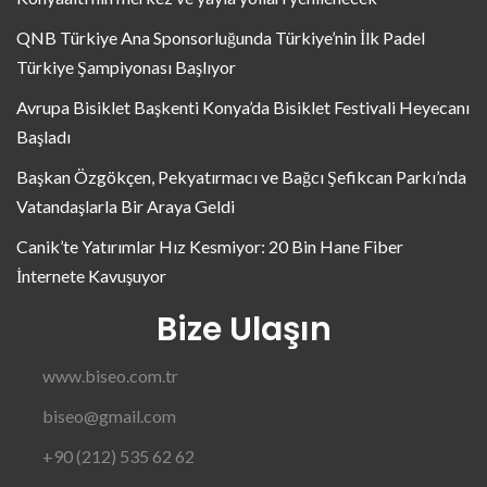
QNB Türkiye Ana Sponsorluğunda Türkiye’nin İlk Padel
Türkiye Şampiyonası Başlıyor
Avrupa Bisiklet Başkenti Konya’da Bisiklet Festivali Heyecanı
Başladı
Başkan Özgökçen, Pekyatırmacı ve Bağcı Şefikcan Parkı’nda
Vatandaşlarla Bir Araya Geldi
Canik’te Yatırımlar Hız Kesmiyor: 20 Bin Hane Fiber
İnternete Kavuşuyor
Bize Ulaşın
www.biseo.com.tr
biseo@gmail.com
+90 (212) 535 62 62