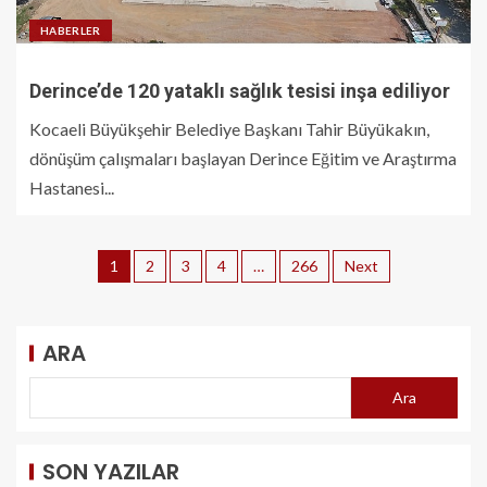
HABERLER
Derince’de 120 yataklı sağlık tesisi inşa ediliyor
Kocaeli Büyükşehir Belediye Başkanı Tahir Büyükakın,
dönüşüm çalışmaları başlayan Derince Eğitim ve Araştırma
Hastanesi...
1
2
3
4
…
266
Next
ARA
Ara
SON YAZILAR