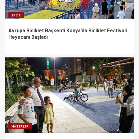
Vatandaşlarla Bir Araya Geldi
4
SPOR
Avrupa Bisiklet Başkenti Konya’da Bisiklet Festivali
Canik’te Yatırımlar Hız
Heyecanı Başladı
Kesmiyor: 20 Bin Hane Fiber
İnternete Kavuşuyor
5
HABERLER