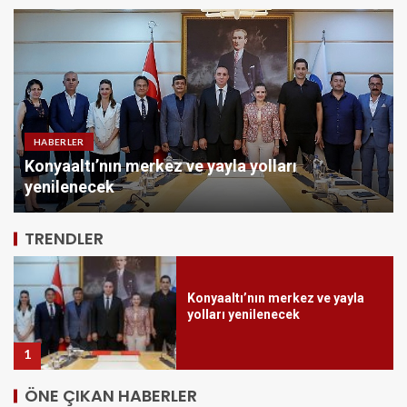
Canik’te Yatırımlar Hız
Kesmiyor: 20 Bin Hane Fiber
İnternete Kavuşuyor
5
SPOR
QNB Türkiye Ana Sponsorluğunda Türkiye’nin
İlk Padel Türkiye Şampiyonası Başlıyor
Konyaaltı’nın merkez ve yayla
yolları yenilenecek
TRENDLER
1
QNB Türkiye Ana
Sponsorluğunda Türkiye’nin İlk
Padel Türkiye Şampiyonası
Başlıyor
2
ÖNE ÇIKAN HABERLER