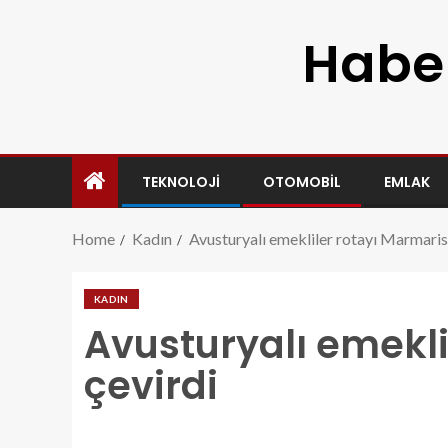
Haber
TEKNOLOJI
OTOMOBIL
EMLAK
Home
Kadın
Avusturyalı emekliler rotayı Marmaris’
KADIN
Avusturyalı emekli
çevirdi