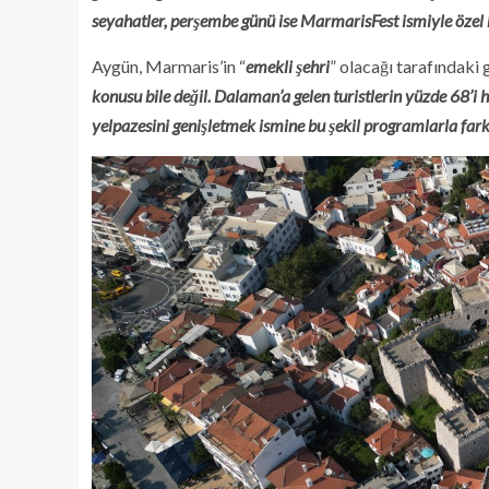
seyahatler, perşembe günü ise MarmarisFest ismiyle özel b
Aygün, Marmaris’in “
emekli şehri
” olacağı tarafındaki 
konusu bile değil. Dalaman’a gelen turistlerin yüzde 68’i ha
yelpazesini genişletmek ismine bu şekil programlarla fark