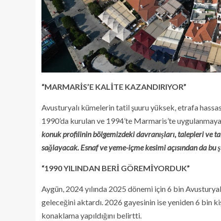
“MARMARİS’E KALİTE KAZANDIRIYOR”
Avusturyalı kümelerin tatil şuuru yüksek, etrafa hassas 
1990’da kurulan ve 1994’te Marmaris’te uygulanmaya
konuk profilinin bölgemizdeki davranışları, talepleri ve ta
sağlayacak. Esnaf ve yeme-içme kesimi açısından da bu şu
“1990 YILINDAN BERİ GÖREMİYORDUK”
Aygün, 2024 yılında 2025 dönemi için 6 bin Avusturyalı 
geleceğini aktardı. 2026 gayesinin ise yeniden 6 bin k
konaklama yapıldığını belirtti.