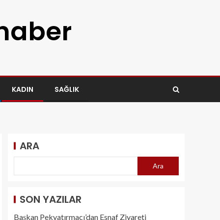
 haber
KADIN
SAĞLIK
ARA
Ara
SON YAZILAR
Başkan Pekyatırmacı’dan Esnaf Ziyareti