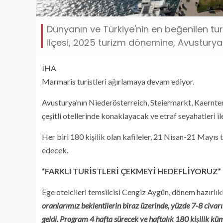
Dünyanın ve Türkiye'nin en beğenilen tu
ilçesi, 2025 turizm dönemine, Avusturyalı e
İHA
Marmaris turistleri ağırlamaya devam ediyor.
Avusturya’nın Niederösterreich, Steiermarkt, Kaernten
çeşitli otellerinde konaklayacak ve etraf seyahatleri il
Her biri 180 kişilik olan kafileler, 21 Nisan-21 Mayıs 
edecek.
“FARKLI TURİSTLERİ ÇEKMEYİ HEDEFLİYORUZ”
Ege otelcileri temsilcisi Cengiz Aygün, dönem hazırlıkl
oranlarımız beklentilerin biraz üzerinde, yüzde 7-8 civar
geldi. Program 4 hafta sürecek ve haftalık 180 kişilik kü