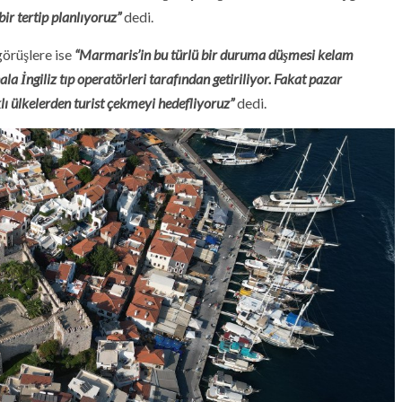
ir tertip planlıyoruz”
dedi.
görüşlere ise
“Marmaris’in bu türlü bir duruma düşmesi kelam
la İngiliz tıp operatörleri tarafından getiriliyor. Fakat pazar
lı ülkelerden turist çekmeyi hedefliyoruz”
dedi.