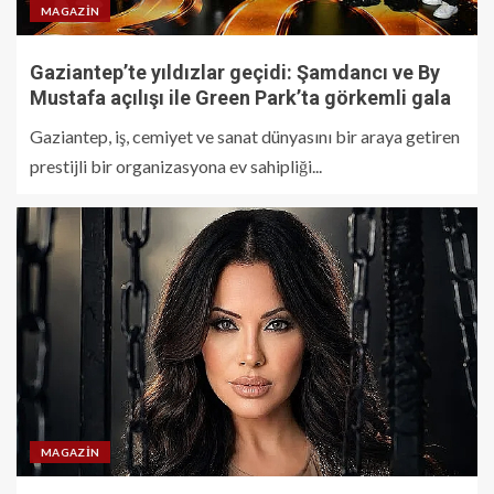
MAGAZIN
Gaziantep’te yıldızlar geçidi: Şamdancı ve By
Mustafa açılışı ile Green Park’ta görkemli gala
Gaziantep, iş, cemiyet ve sanat dünyasını bir araya getiren
prestijli bir organizasyona ev sahipliği...
MAGAZIN