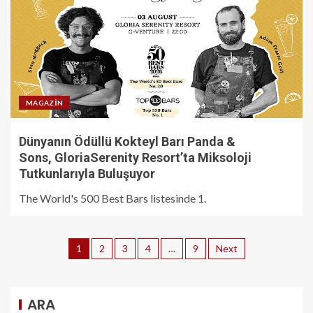
MAGAZIN
Dünyanın Ödüllü Kokteyl Barı Panda &
Sons, GloriaSerenity Resort’ta Miksoloji
Tutkunlarıyla Buluşuyor
The World's 500 Best Bars listesinde 1.
1
2
3
4
…
9
Next
ARA