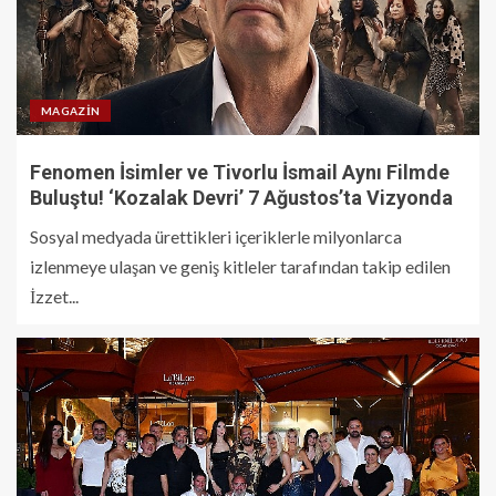
MAGAZIN
Fenomen İsimler ve Tivorlu İsmail Aynı Filmde
Buluştu! ‘Kozalak Devri’ 7 Ağustos’ta Vizyonda
Sosyal medyada ürettikleri içeriklerle milyonlarca
izlenmeye ulaşan ve geniş kitleler tarafından takip edilen
İzzet...