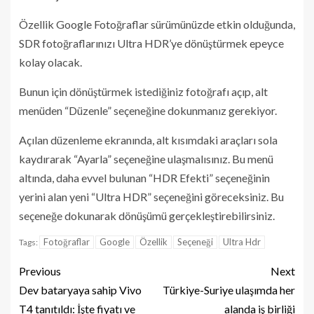
Özellik Google Fotoğraflar sürümünüzde etkin olduğunda,
SDR fotoğraflarınızı Ultra HDR’ye dönüştürmek epeyce
kolay olacak.
Bunun için dönüştürmek istediğiniz fotoğrafı açıp, alt
menüden “Düzenle” seçeneğine dokunmanız gerekiyor.
Açılan düzenleme ekranında, alt kısımdaki araçları sola
kaydırarak “Ayarla” seçeneğine ulaşmalısınız. Bu menü
altında, daha evvel bulunan “HDR Efekti” seçeneğinin
yerini alan yeni “Ultra HDR” seçeneğini göreceksiniz. Bu
seçeneğe dokunarak dönüşümü gerçekleştirebilirsiniz.
Fotoğraflar
Google
Özellik
Seçeneği
Ultra Hdr
Tags:
Previous
Next
Dev bataryaya sahip Vivo
Türkiye-Suriye ulaşımda her
T4 tanıtıldı: İşte fiyatı ve
alanda iş birliği