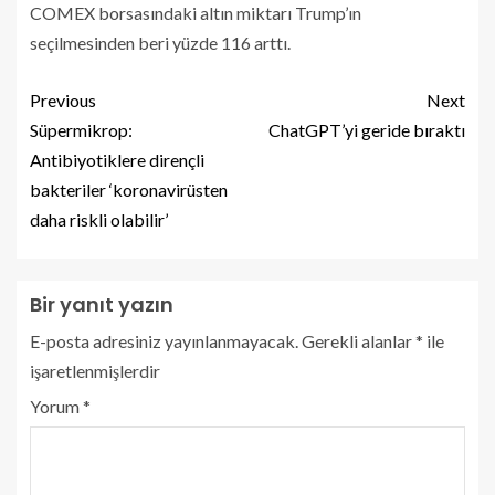
COMEX borsasındaki altın miktarı Trump’ın
seçilmesinden beri yüzde 116 arttı.
Previous
Next
Süpermikrop:
ChatGPT’yi geride bıraktı
Antibiyotiklere dirençli
bakteriler ‘koronavirüsten
daha riskli olabilir’
Bir yanıt yazın
E-posta adresiniz yayınlanmayacak.
Gerekli alanlar
*
ile
işaretlenmişlerdir
Yorum
*