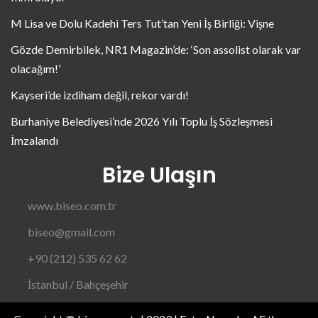
M Lisa ve Dolu Kadehi Ters Tut’tan Yeni İş Birliği: Vişne
Gözde Demirbilek, NR1 Magazin’de: ‘Son assolist olarak var
olacağım!’
Kayseri’de izdiham değil, rekor vardı!
Burhaniye Belediyesi’nde 2026 Yılı Toplu İş Sözleşmesi
İmzalandı
Bize Ulaşın
www.biseo.com.tr
biseo@gmail.com
+90 (212) 535 62 62
İstanbul / Bahçeşehir