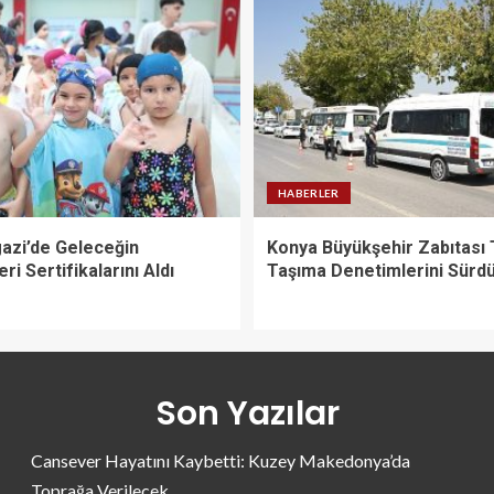
HABERLER
zi’de Geleceğin
Konya Büyükşehir Zabıtası 
ri Sertifikalarını Aldı
Taşıma Denetimlerini Sürd
Son Yazılar
Cansever Hayatını Kaybetti: Kuzey Makedonya’da
Toprağa Verilecek