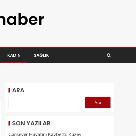
 haber
KADIN
SAĞLIK
ARA
Ara
SON YAZILAR
Cansever Hayatını Kaybetti: Kuzey