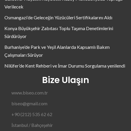
Verilecek
Osmangazi’de Geleceğin Yüzücüleri Sertifikalarını Aldı
Konya Büyükşehir Zabıtası Toplu Taşıma Denetimlerini
Sürdürüyor
Burhaniye’de Park ve Yeşil Alanlarda Kapsamlı Bakım
Çalışmaları Sürüyor
Nilüfer’de Kent Rehberi ve İmar Durumu Sorgulama yenilendi
Bize Ulaşın
www.biseo.com.tr
biseo@gmail.com
+90 (212) 535 62 62
İstanbul / Bahçeşehir