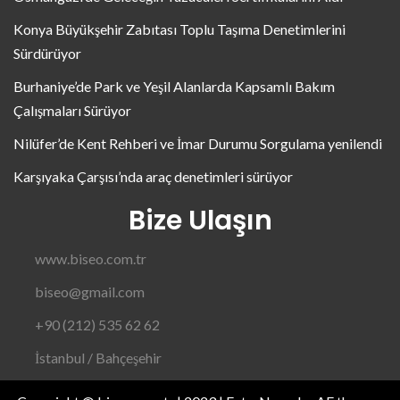
Konya Büyükşehir Zabıtası Toplu Taşıma Denetimlerini
Sürdürüyor
Burhaniye’de Park ve Yeşil Alanlarda Kapsamlı Bakım
Çalışmaları Sürüyor
Nilüfer’de Kent Rehberi ve İmar Durumu Sorgulama yenilendi
Karşıyaka Çarşısı’nda araç denetimleri sürüyor
Bize Ulaşın
www.biseo.com.tr
biseo@gmail.com
+90 (212) 535 62 62
İstanbul / Bahçeşehir