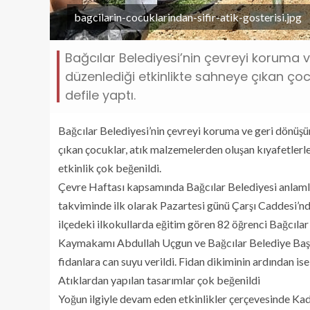
bagcilarin-cocuklarindan-sifir-atik-gosterisi.jpg
Bağcılar Belediyesi’nin çevreyi koruma 
düzenlediği etkinlikte sahneye çıkan çoc
defile yaptı.
Bağcılar Belediyesi’nin çevreyi koruma ve geri dönüşü
çıkan çocuklar, atık malzemelerden oluşan kıyafetlerle 
etkinlik çok beğenildi.
Çevre Haftası kapsamında Bağcılar Belediyesi anlamlı
takviminde ilk olarak Pazartesi günü Çarşı Caddesi’nd
ilçedeki ilkokullarda eğitim gören 82 öğrenci Bağcılar
Kaymakamı Abdullah Uçgun ve Bağcılar Belediye Başkanı
fidanlara can suyu verildi. Fidan dikiminin ardından ise
Atıklardan yapılan tasarımlar çok beğenildi
Yoğun ilgiyle devam eden etkinlikler çerçevesinde Kadı