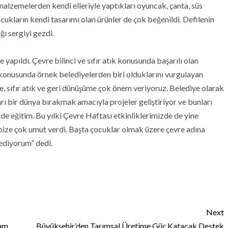
malzemelerden kendi elleriyle yaptıkları oyuncak, çanta, süs
çocukların kendi tasarımı olan ürünler de çok beğenildi. Defilenin
ğı sergiyi gezdi.
e yapıldı. Çevre bilinci ve sıfır atık konusunda başarılı olan
m konusunda örnek belediyelerden biri olduklarını vurgulayan
le, sıfır atık ve geri dünüşüme çok önem veriyoruz. Belediye olarak
ı bir dünya bırakmak amacıyla projeler geliştiriyor ve bunları
 de eğitim. Bu yılki Çevre Haftası etkinliklerimizde de yine
bize çok umut verdi. Başta çocuklar olmak üzere çevre adına
ediyorum” dedi.
Next
ram
Büyükşehir’den Tarımsal Üretime Güç Katacak Destek