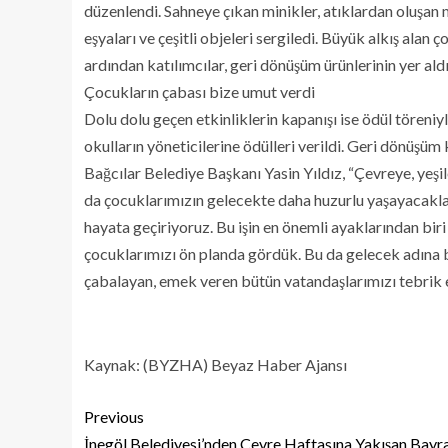
düzenlendi. Sahneye çıkan minikler, atıklardan oluşan 
eşyaları ve çeşitli objeleri sergiledi. Büyük alkış alan 
ardından katılımcılar, geri dönüşüm ürünlerinin yer aldı
Çocukların çabası bize umut verdi
Dolu dolu geçen etkinliklerin kapanışı ise ödül töreniyl
okulların yöneticilerine ödülleri verildi. Geri dönüşü
Bağcılar Belediye Başkanı Yasin Yıldız, “Çevreye, yeşi
da çocuklarımızın gelecekte daha huzurlu yaşayacaklar
hayata geçiriyoruz. Bu işin en önemli ayaklarından biri
çocuklarımızı ön planda gördük. Bu da gelecek adına 
çabalayan, emek veren bütün vatandaşlarımızı tebrik 
Kaynak: (BYZHA) Beyaz Haber Ajansı
Previous
İnegöl Belediyesi’nden Çevre Haftasına Yakışan Bay