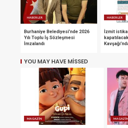
HABERLER
HABERLER
Burhaniye Belediyesi’nde 2026
İzmit istik
Yılı Toplu İş Sözleşmesi
kapatılacak
İmzalandı
Kavşağı’nd
YOU MAY HAVE MISSED
MAGAZIN
MAGAZI