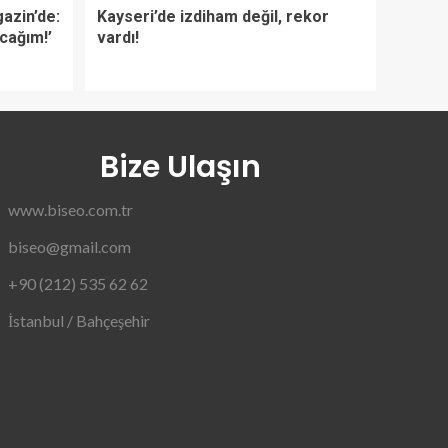
azin’de:
Kayseri’de izdiham değil, rekor
acağım!’
vardı!
Bize Ulaşın
www.biseo.com.tr
biseo@gmail.com
+90 (212) 535 62 62
İstanbul / Bahçeşehir