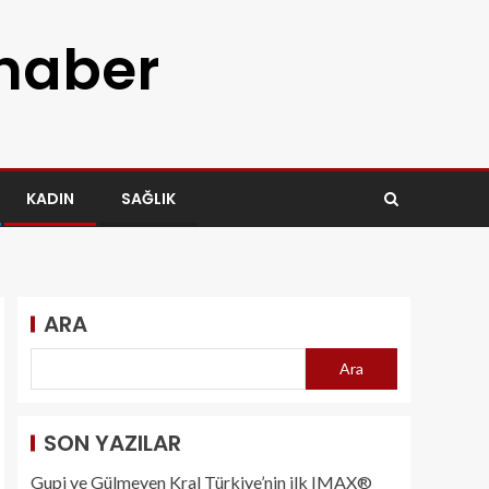
 haber
KADIN
SAĞLIK
ARA
Ara
SON YAZILAR
Gupi ve Gülmeyen Kral Türkiye’nin ilk IMAX®