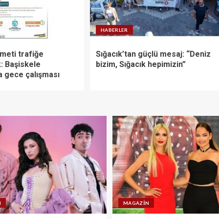
HABERLER
ameti trafiğe
Sığacık’tan güçlü mesaj: “Deniz
: Başiskele
bizim, Sığacık hepimizin”
a gece çalışması
N
MAGAZIN