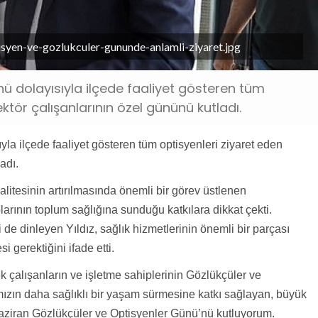
isyen-ve-gozlukculer-gununde-anlamli-ziyaret.jpg
nü dolayısıyla ilçede faaliyet gösteren tüm
ektör çalışanlarının özel gününü kutladı.
la ilçede faaliyet gösteren tüm optisyenleri ziyaret eden
adı.
itesinin artırılmasında önemli bir görev üstlenen
arının toplum sağlığına sunduğu katkılara dikkat çekti.
i de dinleyen Yıldız, sağlık hizmetlerinin önemli bir parçası
gerektiğini ifade etti.
ek çalışanların ve işletme sahiplerinin Gözlükçüler ve
mızın daha sağlıklı bir yaşam sürmesine katkı sağlayan, büyük
Haziran Gözlükçüler ve Optisyenler Günü’nü kutluyorum.