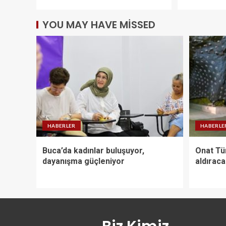
YOU MAY HAVE MISSED
HABERLER
HABERLE
Buca’da kadınlar buluşuyor,
Onat Tün
dayanışma güçleniyor
aldırac