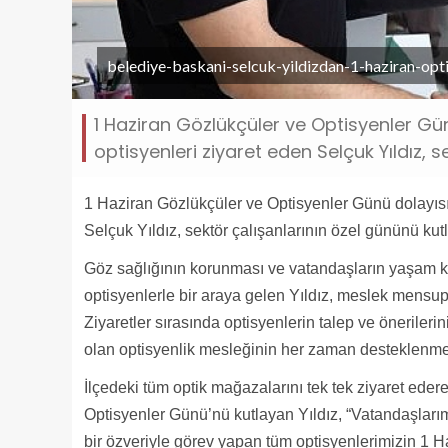
belediye-baskani-selcuk-yildizdan-1-haziran-opt
1 Haziran Gözlükçüler ve Optisyenler Gü
optisyenleri ziyaret eden Selçuk Yıldız, s
1 Haziran Gözlükçüler ve Optisyenler Günü dolayısıy
Selçuk Yıldız, sektör çalışanlarının özel gününü kutl
Göz sağlığının korunması ve vatandaşların yaşam kal
optisyenlerle bir araya gelen Yıldız, meslek mensupl
Ziyaretler sırasında optisyenlerin talep ve önerilerin
olan optisyenlik mesleğinin her zaman desteklenmesi 
İlçedeki tüm optik mağazalarını tek tek ziyaret eder
Optisyenler Günü’nü kutlayan Yıldız, “Vatandaşları
bir özveriyle görev yapan tüm optisyenlerimizin 1 