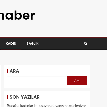
 haber
KADIN
SAĞLIK
ARA
Ara
SON YAZILAR
Buca’da kadınlar buluşuyor, dayanışma güçleniyor