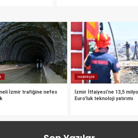
R
HABERLER
eli İzmir trafiğine nefes
İzmir İtfaiyesi’ne 13,5 mily
ak
Euro’luk teknoloji yatırımı