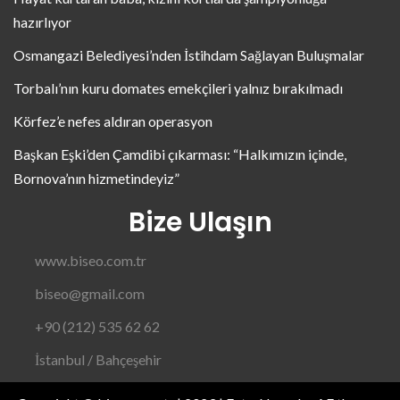
hazırlıyor
Osmangazi Belediyesi’nden İstihdam Sağlayan Buluşmalar
Torbalı’nın kuru domates emekçileri yalnız bırakılmadı
Körfez’e nefes aldıran operasyon
Başkan Eşki’den Çamdibi çıkarması: “Halkımızın içinde,
Bornova’nın hizmetindeyiz”
Bize Ulaşın
www.biseo.com.tr
biseo@gmail.com
+90 (212) 535 62 62
İstanbul / Bahçeşehir