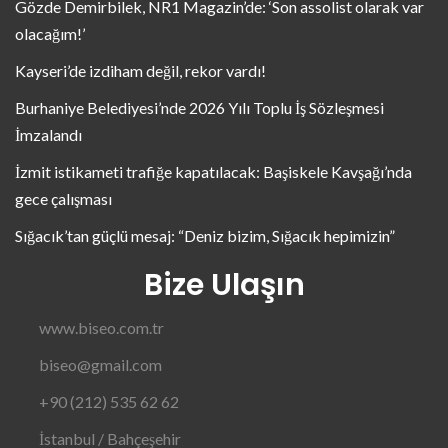
Gözde Demirbilek, NR1 Magazin’de: ‘Son assolist olarak var
olacağım!’
Kayseri’de izdiham değil, rekor vardı!
Burhaniye Belediyesi’nde 2026 Yılı Toplu İş Sözleşmesi
İmzalandı
İzmit istikameti trafiğe kapatılacak: Başiskele Kavşağı’nda
gece çalışması
Sığacık’tan güçlü mesaj: “Deniz bizim, Sığacık hepimizin”
Bize Ulaşın
www.biseo.com.tr
biseo@gmail.com
+90 (212) 535 62 62
İstanbul / Bahçeşehir