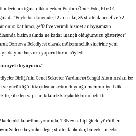
eğilimlerin arttığına dikkat çeken Başkan Ömer Eşki, ELoGE
dı. “Böyle bir dönemde; 12 ana ilke, 36 stratejik hedef ve 72
 onur. Katılımcı, şeffaf ve verimli hizmet anlayışımızın
iddiasında bizim aslında ne kadar inançlı olduğumuzu gösteriyor”
arak Bornova Belediyesi olarak mükemmellik zincirine yeni
 yıl da yine başvuru yapacaklarını söyledi.
nuniyet duyuyoruz”
iyeler Birliği’nin Genel Sekreter Yardımcısı Şengül Altan Arslan ise
n ve yürüttüğü titiz çalışmalardan duyduğu memnuniyeti dile
 teşkil eden yapısını takdirle karşıladıklarını belirtti.
Akademisi koordinasyonunda, TBB ev sahipliğinde yürütülen
yor. Sadece beyanlar değil; stratejik planlar, bütçeler, meclis