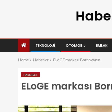
Haber
TEKNOLOJI
OTOMOBIL
EMLAK
Home
Haberler
ELoGE markası Bornova’nın
HABERLER
ELoGE markası Bor