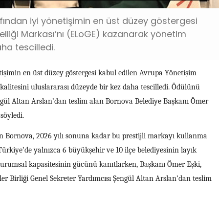
ından iyi yönetişimin en üst düzey göstergesi
liği Markası’nı (ELoGE) kazanarak yönetim
ha tescilledi.
işimin en üst düzey göstergesi kabul edilen Avrupa Yönetişim
itesini uluslararası düzeyde bir kez daha tescilledi. Ödülünü
Şengül Altan Arslan’dan teslim alan Bornova Belediye Başkanı Ömer
söyledi.
kan Bornova, 2026 yılı sonuna kadar bu prestijli markayı kullanma
Türkiye’de yalnızca 6 büyükşehir ve 10 ilçe belediyesinin layık
 kurumsal kapasitesinin gücünü kanıtlarken, Başkanı Ömer Eşki,
r Birliği Genel Sekreter Yardımcısı Şengül Altan Arslan’dan teslim