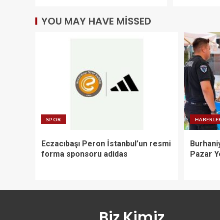
YOU MAY HAVE MISSED
SPOR
HABERLE
Eczacıbaşı Peron İstanbul’un resmi
Burhani
forma sponsoru adidas
Pazar Y
Biz Kimiz