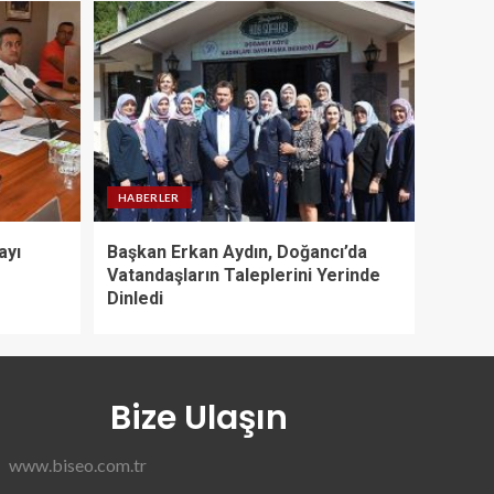
HABERLER
ayı
Başkan Erkan Aydın, Doğancı’da
Vatandaşların Taleplerini Yerinde
Dinledi
Bize Ulaşın
www.biseo.com.tr