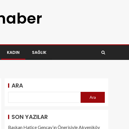
 haber
KADIN
SAĞLIK
ARA
Ara
SON YAZILAR
Başkan Hatice Gençay’ın Önerisiyle Akyeniköy