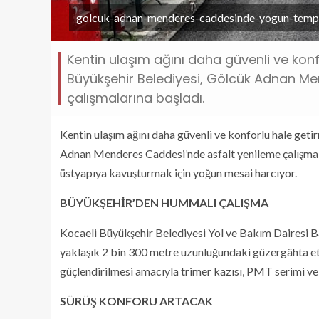
golcuk-adnan-menderes-caddesinde-yogun-temp
Kentin ulaşım ağını daha güvenli ve kon
Büyükşehir Belediyesi, Gölcük Adnan M
çalışmalarına başladı.
Kentin ulaşım ağını daha güvenli ve konforlu hale get
Adnan Menderes Caddesi’nde asfalt yenileme çalışmala
üstyapıya kavuşturmak için yoğun mesai harcıyor.
BÜYÜKŞEHİR’DEN HUMMALI ÇALIŞMA
Kocaeli Büyükşehir Belediyesi Yol ve Bakım Dairesi Ba
yaklaşık 2 bin 300 metre uzunluğundaki güzergâhta etap
güçlendirilmesi amacıyla trimer kazısı, PMT serimi ve 
SÜRÜŞ KONFORU ARTACAK