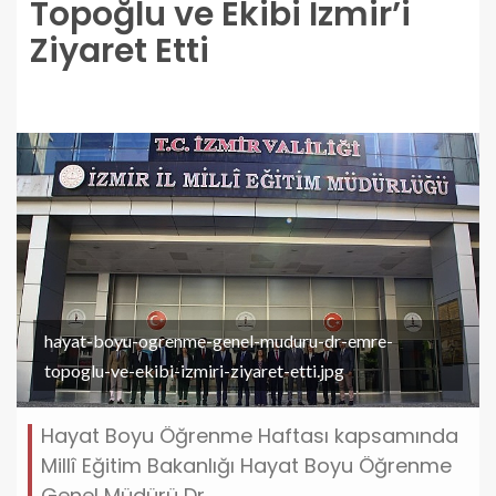
Topoğlu ve Ekibi İzmir’i
Ziyaret Etti
hayat-boyu-ogrenme-genel-muduru-dr-emre-
topoglu-ve-ekibi-izmiri-ziyaret-etti.jpg
Hayat Boyu Öğrenme Haftası kapsamında
Millî Eğitim Bakanlığı Hayat Boyu Öğrenme
Genel Müdürü Dr.