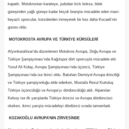
kapattı. Motokrostan karateye, judodan kick boksa, bilek
güreşinden yağlı güreşe kadar birçok branşta mücadele eden mavi-
beyazlı sporcular, kürsülerden inmeyerek bir kez daha Kocaeli’nin
gururu oldu.
MOTOKROSTA AVRUPA VE TÜRKİYE KÜRSÜLERİ
Afyonkarahisar’da düzenlenen Motokros Avrupa, Doğu Avrupa ve
Türkiye Şampiyonası’nda Kağıtspor dört sporcuyla mücadele etti.
Yusuf Ali Kolay, Avrupa Şampiyonası’nda üçüncü, Türkiye
Şampiyonası’nda ise ikinci oldu. Batuhan Demiryol Avrupa ikinciliği
ve Türkiye şampiyonluğu elde ederken, Mustafa Resul Kurtuluş
Türkiye üçüncülüğü ve Avrupa’yı dördüncülüğü aldı. Alparslan
Kelsoy ise ilk yarışlarda Türkiye ikincisi ve Avrupa dördüncüsü
olurken, ikinci yarışta mücadeleyi dördüncü sırada tamamladı.
KOZAKOĞLU AVRUPA’NIN ZİRVESİNDE