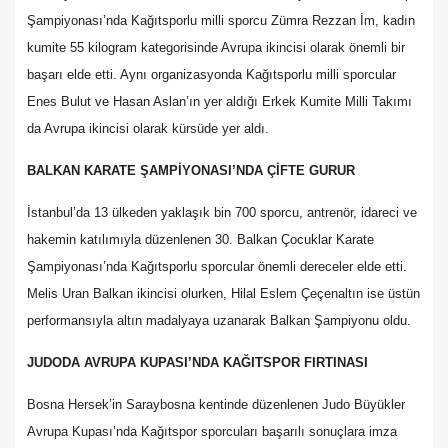
Şampiyonası’nda Kağıtsporlu milli sporcu Zümra Rezzan İm, kadın
kumite 55 kilogram kategorisinde Avrupa ikincisi olarak önemli bir
başarı elde etti. Aynı organizasyonda Kağıtsporlu milli sporcular
Enes Bulut ve Hasan Aslan’ın yer aldığı Erkek Kumite Milli Takımı
da Avrupa ikincisi olarak kürsüde yer aldı.
BALKAN KARATE ŞAMPİYONASI’NDA ÇİFTE GURUR
İstanbul’da 13 ülkeden yaklaşık bin 700 sporcu, antrenör, idareci ve
hakemin katılımıyla düzenlenen 30. Balkan Çocuklar Karate
Şampiyonası’nda Kağıtsporlu sporcular önemli dereceler elde etti.
Melis Uran Balkan ikincisi olurken, Hilal Eslem Çeçenaltın ise üstün
performansıyla altın madalyaya uzanarak Balkan Şampiyonu oldu.
JUDODA AVRUPA KUPASI’NDA KAĞITSPOR FIRTINASI
Bosna Hersek’in Saraybosna kentinde düzenlenen Judo Büyükler
Avrupa Kupası’nda Kağıtspor sporcuları başarılı sonuçlara imza