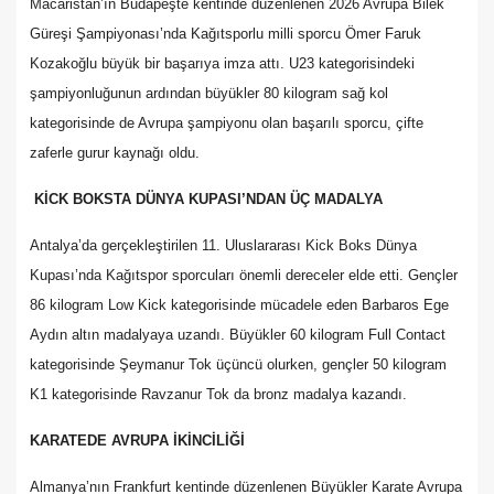
Macaristan’ın Budapeşte kentinde düzenlenen 2026 Avrupa Bilek
Güreşi Şampiyonası’nda Kağıtsporlu milli sporcu Ömer Faruk
Kozakoğlu büyük bir başarıya imza attı. U23 kategorisindeki
şampiyonluğunun ardından büyükler 80 kilogram sağ kol
kategorisinde de Avrupa şampiyonu olan başarılı sporcu, çifte
zaferle gurur kaynağı oldu.
KİCK BOKSTA DÜNYA KUPASI’NDAN ÜÇ MADALYA
Antalya’da gerçekleştirilen 11. Uluslararası Kick Boks Dünya
Kupası’nda Kağıtspor sporcuları önemli dereceler elde etti. Gençler
86 kilogram Low Kick kategorisinde mücadele eden Barbaros Ege
Aydın altın madalyaya uzandı. Büyükler 60 kilogram Full Contact
kategorisinde Şeymanur Tok üçüncü olurken, gençler 50 kilogram
K1 kategorisinde Ravzanur Tok da bronz madalya kazandı.
KARATEDE AVRUPA İKİNCİLİĞİ
Almanya’nın Frankfurt kentinde düzenlenen Büyükler Karate Avrupa