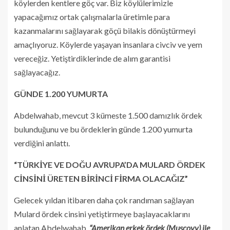
köylerden kentlere göç var. Biz köylülerimizle
yapacağımız ortak çalışmalarla üretimle para
kazanmalarını sağlayarak göçü bilakis dönüştürmeyi
amaçlıyoruz. Köylerde yaşayan insanlara civciv ve yem
vereceğiz. Yetiştirdiklerinde de alım garantisi
sağlayacağız.
GÜNDE 1.200 YUMURTA
Abdelwahab, mevcut 3 kümeste 1.500 damızlık ördek
bulunduğunu ve bu ördeklerin günde 1.200 yumurta
verdiğini anlattı.
“TÜRKİYE VE DOĞU AVRUPA’DA MULARD ÖRDEK
CİNSİNİ ÜRETEN BİRİNCİ FİRMA OLACAĞIZ”
Gelecek yıldan itibaren daha çok randıman sağlayan
Mulard ördek cinsini yetiştirmeye başlayacaklarını
anlatan Abdelwahab,
“Amerikan erkek ördek (Muscovy) ile