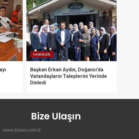
HABERLER
ayı
Başkan Erkan Aydın, Doğancı’da
Vatandaşların Taleplerini Yerinde
Dinledi
Bize Ulaşın
www.biseo.com.tr