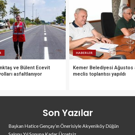
R
HABERLER
nktaş ve Bülent Ecevit
Kemer Belediyesi Ağustos 
yolları asfaltlanıyor
meclis toplantısı yapıldı
Son Yazılar
Başkan Hatice Gençay’ın Önerisiyle Akyeniköy Düğün
Salonu Yıl Sonuna Kadar Ücretsiz