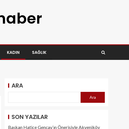
 haber
KADIN
SAĞLIK
ARA
Ara
SON YAZILAR
Başkan Hatice Gençay’ın Önerisiyle Akyeniköy