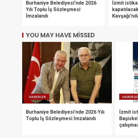
Burhaniye Belediyesi’nde 2026
İzmit istik
Yılı Toplu İş Sözleşmesi
kapatılacak
İmzalandı
Kavşağı’nd
YOU MAY HAVE MISSED
HABERLER
HABERLE
Burhaniye Belediyesi’nde 2026 Yılı
İzmit is
Toplu İş Sözleşmesi İmzalandı
Başiske
çalışma