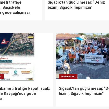
ameti trafiğe
Sığacık’tan güçlü mesaj: “Deniz
: Başiskele
bizim, Sığacık hepimizin”
a gece çalışması
R
HABERLER
tikameti trafiğe kapatılacak:
Sığacık’tan güçlü mesaj: “D
le Kavşağı’nda gece
bizim, Sığacık hepimizin”
sı