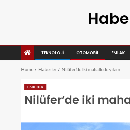
Haber
TEKNOLOJI
OTOMOBIL
EMLAK
Home
Haberler
Nilüfer’de iki mahallede yıkım
HABERLER
Nilüfer’de iki mah