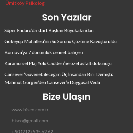
Ümitköy Psikolog
Son Yazılar
Süper Enduro’da start Başkan Büyükakın’dan
Gökeyüp Mahallesi’nin Su Sorunu Çözüme Kavuşturuldu
Bornova’ya 7 dönümlük cennet bahçesi
Karamürsel Plaj Yolu Caddesi’ne özel asfalt dokunuşu
Cansever ‘Güvenebileceğim Üç İnsandan Biri’ Demişti:
Mahmut Görgen’den Cansever’e Duygusal Veda
Bize Ulaşın
www.biseo.com.tr
biseo@gmail.com
+90 (212) 535 62 62