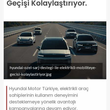
Geçişi Kolaylaştırıyor.
hyundai-ozel-sarj-destegi-ile-elektrikli-mobiliteye-
gecisi-kolaylastiriyor.jpg
Hyundai Motor Türkiye, elektrikli araç
sahiplerinin kullanım deneyimini
desteklemeye yönelik avantajlı
kampanyalarına devam ediyor.