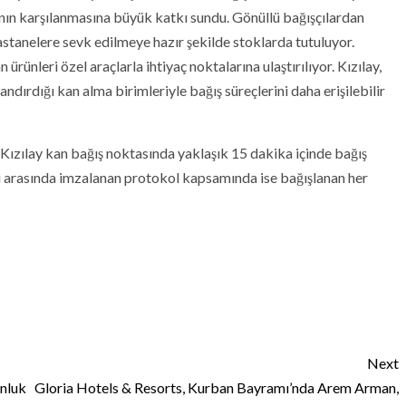
cının karşılanmasına büyük katkı sundu. Gönüllü bağışçılardan
hastanelere sevk edilmeye hazır şekilde stoklarda tutuluyor.
ünleri özel araçlarla ihtiyaç noktalarına ulaştırılıyor. Kızılay,
dırdığı kan alma birimleriyle bağış süreçlerini daha erişilebilir
Kızılay kan bağış noktasında yaklaşık 15 dakika içinde bağış
ğı arasında imzalanan protokol kapsamında ise bağışlanan her
Next
onluk
Gloria Hotels & Resorts, Kurban Bayramı’nda Arem Arman,