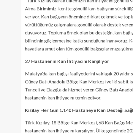
“Türk Kızılay olarak ülkemizin kan ihtiyacını gönüllü 
Alma Birimimiz, kentte gönüllü kan bağışının süreklil
veriyor. Kan bağışının önemine dikkat çekmek ve topl
yürüttüğümüz çalışmalara gönüllü olarak destek ver
duyuyoruz. Topluma örnek olan bu desteğin, kan bağışı
bilincinin güçlenmesine katkı sunduğuna inanıyoruz. Ke
hayatlara umut olan tüm gönüllü bağışçılarımıza şükra
27 Hastanenin Kan İhtiyacını Karşılıyor
Malatya’da kan bağışı faaliyetlerini yaklaşık 20 yıldır
Güney Batı Anadolu Bölge Kan Merkezi ve iki sabit ka
Tunceli ve Elazığ’a da hizmet veren Güney Batı Anado
hastanenin kan ihtiyacını temin ediyor.
Kızılay Her Gün 1.140 Hastaneye Kan Desteği Sağ
Türk Kızılay, 18 Bölge Kan Merkezi, 68 Kan Bağış Merk
hastanenin kan ihtiyacını karşılıyor. Ülke genelinde 20