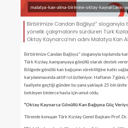
malatya-kan-alma-birimine-oktay-kaynarcanin-adi
Birbirimize Candan Bağlıyız” sloganıyla 
yönelik çalışmalarını sürdüren Türk Kız
Oktay Kaynarca’nın adını Malatya Kan Al
Birbirimize Candan Bağlıyız” sloganıyla toplumda kan b
Türk Kızılay, kampanyaya gönüllü olarak destek veren
Bölgede gönüllü kan bağışının sürekliliğine katkı sağla
karşılanmasında aktif rol üstleniyor. Haftanın 7 günü
faaliyete geçtiği günden bu yana yaklaşık 25 bin ünit
bekleyen binlerce hasta için umut oldu.
“Oktay Kaynarca Gönüllü Kan Bağışına Güç Veriy
Törende konuşan Türk Kızılay Genel Başkanı Prof. Dr.