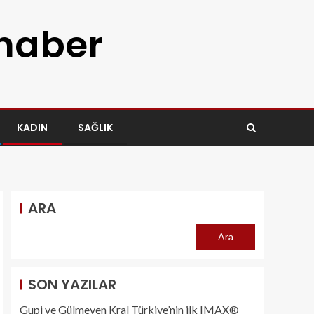
 haber
KADIN
SAĞLIK
ARA
Ara
SON YAZILAR
Gupi ve Gülmeyen Kral Türkiye’nin ilk IMAX®