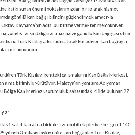
ve düzenli bağışçılarımızın desteğiyle karşılıyoruz. Malatya Kan
iğine katkı sunan önemli noktalarımızdan biri olarak hizmet
umda gönüllü kan bağışı bilincini güçlendirmek amacıyla
en Oktay Kaynarca’nın adını bu birime vermekten memnuniyet
na yönelik farkındalığın artmasına ve gönüllü kan bağışçısı olma
ndisine Türk Kızılay ailesi adına teşekkür ediyor, kan bağışıyla
nlarımı sunuyorum.”
 sürdüren Türk Kızılay, kentteki çalışmalarını Kan Bağış Merkezi,
n alma birimiyle yürütüyor. Malatya’nın yanı sıra Adıyaman,
lu Bölge Kan Merkezi, sorumluluk sahasındaki 4 ilde bulunan 27
lıyor
ezi, sabit kan alma birimleri ve mobil ekipleriyle her gün 1.140
25 yılında 3 milyonu aşkın ünite kan bağışı alan Türk Kızılay,